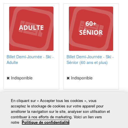
Billet Demi-Journée - Ski -
Billet Demi-Journée - Ski -
Adulte
Sénior (60 ans et plus)
Indisponible
Indisponible
En cliquant sur « Accepter tous les cookies », vous
acceptez le stockage de cookies sur votre appareil pour
améliorer la navigation sur le site, analyser son utilisation et
Coordonnées
contribuer à nos efforts de marketing. Voici un lien vers
20, chemin du Mont-Tibasse
notre
Politique de confidentialité
Baie-Comeau QC G4Z 2A5